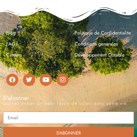
Blog
Politique de Confidentialite
FAQs
Conditions generales
Careers
Développement Durable
S'abonner
Laissez entrer un petit rayon de soleil dans votre vie...
S'ABONNER