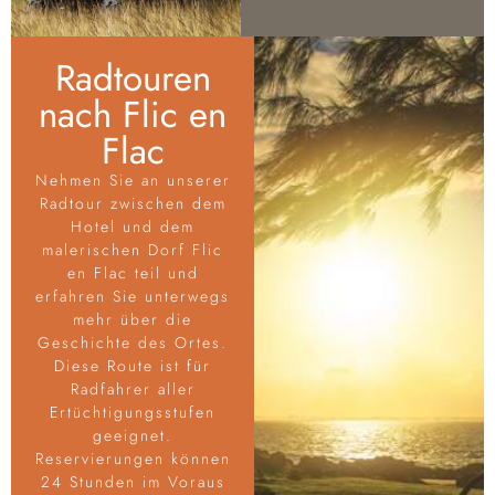
Radtouren
nach Flic en
Flac
Nehmen Sie an unserer
Radtour zwischen dem
Hotel und dem
malerischen Dorf Flic
en Flac teil und
erfahren Sie unterwegs
mehr über die
Geschichte des Ortes.
Diese Route ist für
Radfahrer aller
Ertüchtigungsstufen
geeignet.
Reservierungen können
24 Stunden im Voraus