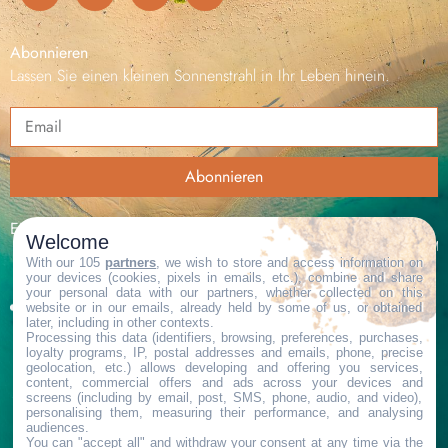
Abonnieren
Lassen Sie einen kleinen Sonnenstrahl in Ihr Leben hinein.
Abonnieren
Ein Mitglied von
Welcome
With our 105
partners
, we wish to store and access information on
your devices (cookies, pixels in emails, etc.), combine and share
your personal data with our partners, whether collected on this
website or in our emails, already held by some of us, or obtained
later, including in other contexts.
Processing this data (identifiers, browsing, preferences, purchases,
loyalty programs, IP, postal addresses and emails, phone, precise
geolocation, etc.) allows developing and offering you services,
content, commercial offers and ads across your devices and
screens (including by email, post, SMS, phone, audio, and video),
personalising them, measuring their performance, and analysing
audiences.
You can "accept all" and withdraw your consent at any time via the