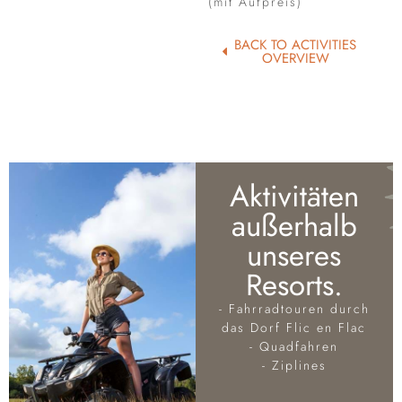
(mit Aufpreis)
BACK TO ACTIVITIES
OVERVIEW
Aktivitäten
außerhalb
unseres
Resorts.
- Fahrradtouren durch
das Dorf Flic en Flac
- Quadfahren
- Ziplines